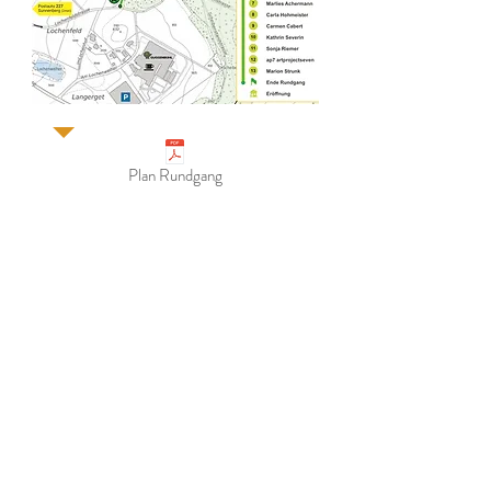
Plan Rundgang
Die Parkplätze beim
Gartencenter Guggenbühl dürfen in Zusammenhang
mit der Ausstellung benützt werden.
Herzlichen Dank an: